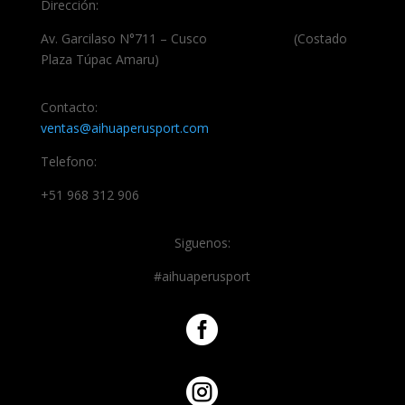
Dirección:
Av. Garcilaso N°711 – Cusco (Costado
Plaza Túpac Amaru)
Contacto:
ventas@aihuaperusport.com
Telefono:
+51 968 312 906
Siguenos:
#aihuaperusport

